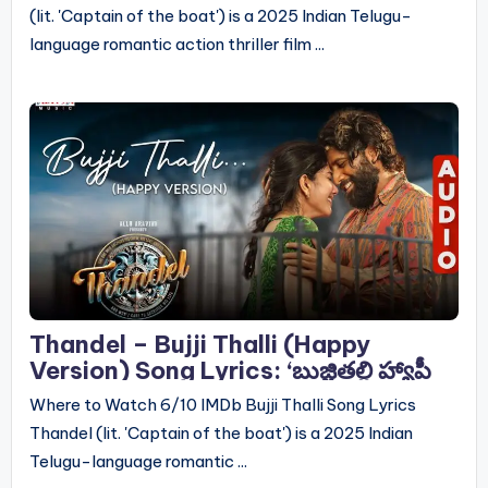
(lit. 'Captain of the boat') is a 2025 Indian Telugu-
language romantic action thriller film ...
Thandel – Bujji Thalli (Happy
Version) Song Lyrics: ‘బుజ్జితల్లి హ్యాపీ
వెర్షన్’ సాంగ్ లిరిక్స్
Where to Watch 6/10 IMDb Bujji Thalli Song Lyrics
Thandel (lit. 'Captain of the boat') is a 2025 Indian
Telugu-language romantic ...