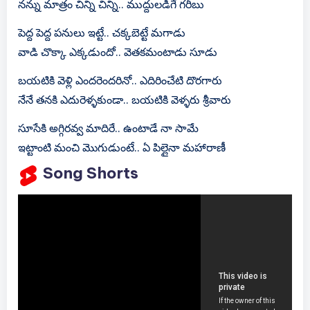
నన్ను మాత్రం చిన్ని చిన్ని.. ముద్దులడిగే గరీబు
పెద్ద పెద్ద పనులు ఇట్టే.. చక్కబెట్టే మగాడు
వాడి చొక్కా ఎక్కడుందో.. వెతకమంటాడు సూడు
బయటికి వెళ్లి ఎందరెందరినో.. ఎదిరించేటి దొరగారు
నేనే తనకి ఎదురెళ్ళకుండా.. బయటికి వెళ్ళరు శ్రీవారు
సూసేకి అగ్గిరవ్వ మాదిరే.. ఉంటాడే నా సామే
ఇట్టాంటి మంచి మొగుడుంటే.. ఏ పిల్లైనా మహారాణీ
Song Shorts