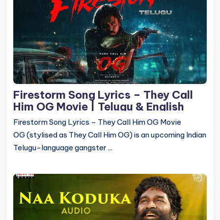
Firestorm Song Lyrics – They Call
Him OG Movie | Telugu & English
Firestorm Song Lyrics – They Call Him OG Movie
OG (stylised as They Call Him OG) is an upcoming Indian
Telugu-language gangster ...