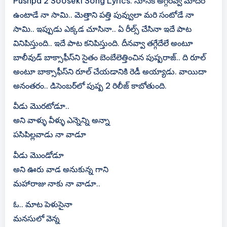
Pushpa 2 Sooseki Song Lyrics: సూసేకి అగ్గిరవ్వ మాదిరే
ఉంటాడే నా సామి.. మెత్తాని పత్తి పువ్వులా మరి సంటోడే నా
సామి.. ఇప్పుడు ఎక్కడ చూసినా.. ఏ రీల్స్ చేసినా ఇదే పాట
వినిపిస్తుంది.. ఇదే పాట కనిపిస్తుంది. దీనవ్వా తగ్గేదే‌లే అంటూ
బాలీవుడ్ బాక్సాఫీస్‌ని సైతం బెంబేలెత్తించిన పుష్పరాజ్.. ది రూల్
అంటూ బాక్సాఫీస్‌ని రూల్ చేయడానికి రెడీ అయ్యాడు. వాయిదా
అనంతరం.. డిసెంబర్‌లో పుష్ప 2 రిలీజ్ కాబోతుంది.
వీడు మొరటోడూ..
అని వాళ్ళు వీళ్ళు ఎన్నెన్ని అన్నా
పసిపిల్లవాడు నా వాడూ
వీడు మొండోడూ
అని ఊరు వాడ అనుకున్న గాని
మహారాజు నాకు నా వాడూ..
ఓ.. మాట పెళుసైనా
మనసులో వెన్న