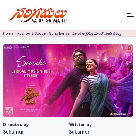
Skip
to
S
content
Home
»
Pushpa 2 Sooseki Song Lyrics: ‘సూసేకి అగ్గిరవ్వ మాదిరే’ సాంగ్ లిరిక్స్
a
R
e
G
a
M
a
L
u!
Directed by
Written by
Sukumar
Sukumar