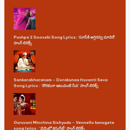
Pushpa 2 Sooseki Song Lyrics: ‘సూసేకి అగ్గిరవ్వ మాదిరే’
సాంగ్ లిరిక్స్
Sankarabharanam – Dorakunaa Ituvanti Seva
Song Lyrics : ‘దొరకునా ఇటువంటి సేవ’ సాంగ్ లిరిక్స్
Guruvuni Minchina Sishyudu – Vennello kanugete
song lyrics : ‘వెన్నెల్లో కనుగీటే’ సాంగ్ లిరిక్స్