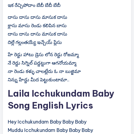
ఇక రేచ్చిపోదాం బేబీ బేబీ బేబీ
దాసు దాసు దాసు మాసుక దాసు
క్లాసు మాసు రెండు కలిపిన బాసు
దాసు దాసు దాసు మాసుక దాసు
దిల్లే గల్లంతయ్యే ఇచ్చేయ్ ప్లేసు
హే రెడ్డు హాటు డ్రెసు లోన రెడ్డు రోజమ్మా
నే రెడ్డు సిగ్నెల్ పడ్డట్టుగా ఆగనోయమ్మా
నా రెండు కళ్ళు చాలట్లేదు ఓ నా బుజ్జిమా
నిన్ను హేడ్డు మీద పెట్టుకుంటామా..
Laila Icchukundam Baby
Song English Lyrics
Hey Icchukundam Baby Baby Baby
Muddu Icchukundam Baby Baby Baby