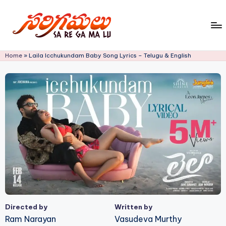
Skip
to
S
content
Home
»
Laila Icchukundam Baby Song Lyrics – Telugu & English
a
R
e
G
a
M
a
L
u!
Directed by
Written by
Ram Narayan
Vasudeva Murthy